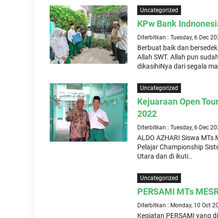
Uncategorized
KPw Bank Indnonesi
Diterbitkan : Tuesday, 6 Dec 2
Berbuat baik dan bersedek
Allah SWT. Allah pun sud
dikasihiNya dari segala m
Uncategorized
Kejuaraan Open Tour
2022
Diterbitkan : Tuesday, 6 Dec 2
ALDO AZHARI Siswa MTs M
Pelajar Championship Sist
Utara dan di ikuti..
Uncategorized
PERSAMI MTs MES
Diterbitkan : Monday, 10 Oct 2
Kegiatan PERSAMI yang di