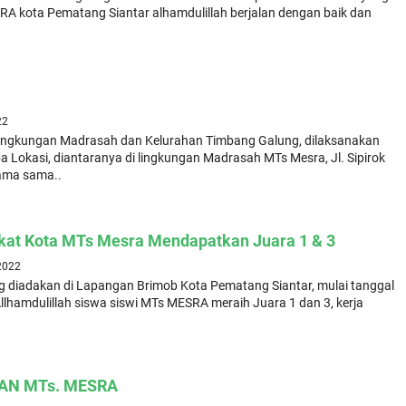
A kota Pematang Siantar alhamdulillah berjalan dengan baik dan
22
i lingkungan Madrasah dan Kelurahan Timbang Galung, dilaksanakan
a Lokasi, diantaranya di lingkungan Madrasah MTs Mesra, Jl. Sipirok
sama sama..
gkat Kota MTs Mesra Mendapatkan Juara 1 & 3
 2022
g diadakan di Lapangan Brimob Kota Pematang Siantar, mulai tanggal
llhamdulillah siswa siswi MTs MESRA meraih Juara 1 dan 3, kerja
UAN MTs. MESRA