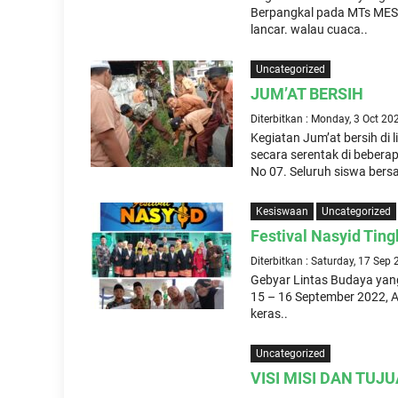
Berpangkal pada MTs MESR
lancar. walau cuaca..
Uncategorized
JUM’AT BERSIH
Diterbitkan : Monday, 3 Oct 20
Kegiatan Jum’at bersih d
secara serentak di beberap
No 07. Seluruh siswa ber
Kesiswaan
Uncategorized
Festival Nasyid Tin
Diterbitkan : Saturday, 17 Sep
Gebyar Lintas Budaya yan
15 – 16 September 2022, A
keras..
Uncategorized
VISI MISI DAN TUJ