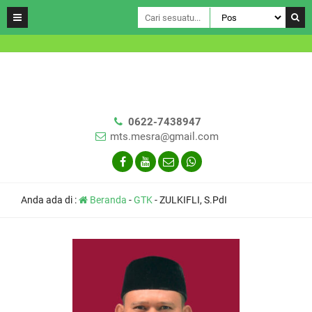
0622-7438947
mts.mesra@gmail.com
Anda ada di :
Beranda
-
GTK
-
ZULKIFLI, S.PdI