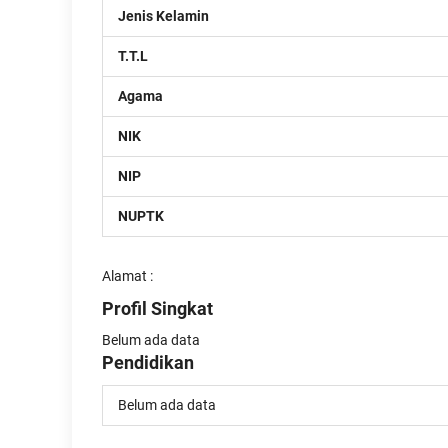
Jenis Kelamin
T.T.L
Agama
NIK
NIP
NUPTK
Alamat :
Profil Singkat
Belum ada data
Pendidikan
Belum ada data