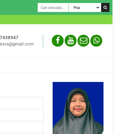
Assalamual
-7438947
esra@gmail.com