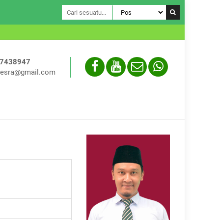
Assalamual
-7438947
esra@gmail.com