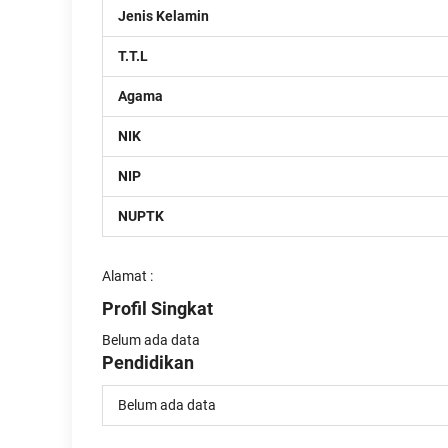
Jenis Kelamin
T.T.L
Agama
NIK
NIP
NUPTK
Alamat :
Profil Singkat
Belum ada data
Pendidikan
Belum ada data