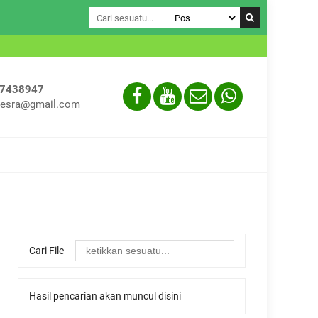
Assalamual
-7438947
esra@gmail.com
Cari File
Hasil pencarian akan muncul disini