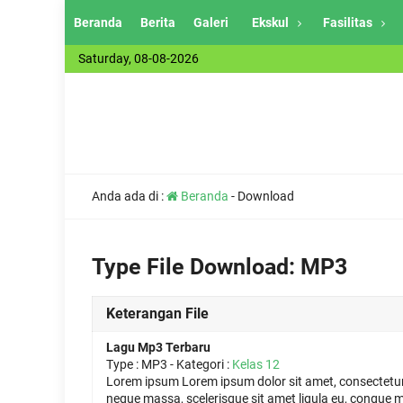
Beranda
Berita
Galeri
Ekskul
Fasilitas
Saturday, 08-08-2026
Anda ada di :
Beranda
-
Download
Type File Download:
MP3
Keterangan File
Lagu Mp3 Terbaru
Type :
MP3
- Kategori :
Kelas 12
Lorem ipsum Lorem ipsum dolor sit amet, consectetur 
neque massa, scelerisque sit amet ligula eu, congue m