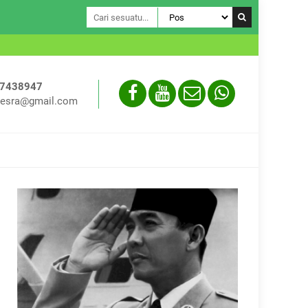
Assalamual
-7438947
esra@gmail.com