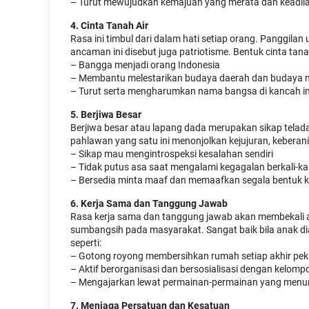
– Turut mewujudkan kemajuan yang merata dan keadila
4. Cinta Tanah Air
Rasa ini timbul dari dalam hati setiap orang. Panggila
ancaman ini disebut juga patriotisme. Bentuk cinta tana
– Bangga menjadi orang Indonesia
– Membantu melestarikan budaya daerah dan budaya n
– Turut serta mengharumkan nama bangsa di kancah in
5. Berjiwa Besar
Berjiwa besar atau lapang dada merupakan sikap telada
pahlawan yang satu ini menonjolkan kejujuran, keberani
– Sikap mau mengintrospeksi kesalahan sendiri
– Tidak putus asa saat mengalami kegagalan berkali-kal
– Bersedia minta maaf dan memaafkan segala bentuk ke
6. Kerja Sama dan Tanggung Jawab
Rasa kerja sama dan tanggung jawab akan membekali a
sumbangsih pada masyarakat. Sangat baik bila anak dia
seperti:
– Gotong royong membersihkan rumah setiap akhir pe
– Aktif berorganisasi dan bersosialisasi dengan kelomp
– Mengajarkan lewat permainan-permainan yang menun
7. Menjaga Persatuan dan Kesatuan