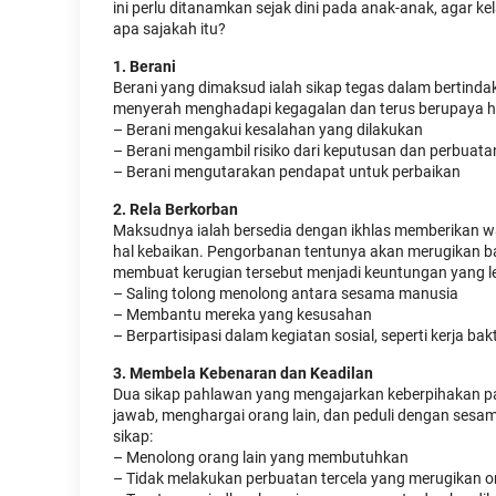
ini perlu ditanamkan sejak dini pada anak-anak, agar k
apa sajakah itu?
1. Berani
Berani yang dimaksud ialah sikap tegas dalam bertind
menyerah menghadapi kegagalan dan terus berupaya h
– Berani mengakui kesalahan yang dilakukan
– Berani mengambil risiko dari keputusan dan perbuata
– Berani mengutarakan pendapat untuk perbaikan
2. Rela Berkorban
Maksudnya ialah bersedia dengan ikhlas memberikan wak
hal kebaikan. Pengorbanan tentunya akan merugikan b
membuat kerugian tersebut menjadi keuntungan yang le
– Saling tolong menolong antara sesama manusia
– Membantu mereka yang kesusahan
– Berpartisipasi dalam kegiatan sosial, seperti kerja 
3. Membela Kebenaran dan Keadilan
Dua sikap pahlawan yang mengajarkan keberpihakan pa
jawab, menghargai orang lain, dan peduli dengan se
sikap:
– Menolong orang lain yang membutuhkan
– Tidak melakukan perbuatan tercela yang merugikan or